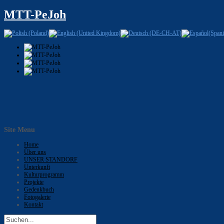
MTT-PeJoh
Site Menu
Home
Über uns
UNSER STANDORF
Unterkunft
Kulturprogramm
Projekte
Gedenkbuch
Fotogalerie
Kontakt